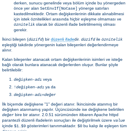
derken, sunucu genelinde veya bölüm içinde bu yönergeden
önce yer alan
yönerge satırları
SetEnvIf[NoCase]
kastedilmektedir. Ortam değişkenlerinin dikkate alınabilmesi
için istek öznitelikleri arasında hiçbir eşleşme olmaması ve
olarak bir düzenli ifade belirtilmemiş olması
öznitelik
gerekir.
İkinci bileşen (
) bir
düzenli ifade
dir.
ile
düzifd
düzifd
öznitelik
eşleştiği takdirde yönergenin kalan bileşenleri değerlendirmeye
alınır.
Kalan bileşenler atanacak ortam değişkenlerinin isimleri ve isteğe
bağlı olarak bunlara atanacak değerlerden oluşur. Bunlar şöyle
belirtilebilir:
veya
değişken-adı
ya da
!
değişken-adı
değişken-adı
=
değer
İlk biçemde değişkene "1" değeri atanır. İkincisinde atanmış bir
değişken atanmamış yapılır. Üçüncüsünde ise değişkene belirtilen
bire bir atanır. 2.0.51 sürümünden itibaren Apache httpd
değer
parantezli düzenli ifadelerin sonuçları ile değiştirilmek üzere
value
içinde
..
gösterimleri tanınmaktadır.
bu kalıp ile eşleşen tüm
$1
$9
$0