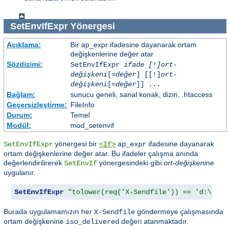
SetEnvIfExpr
Yönergesi
Açıklama:
Bir ap_expr ifadesine dayanarak ortam
değişkenlerine değer atar
Sözdizimi:
SetEnvIfExpr
ifade [!]ort-
değişkeni
[=
değer
] [[!]
ort-
değişkeni
[=
değer
]] ...
Bağlam:
sunucu geneli, sanal konak, dizin, .htaccess
Geçersizleştirme:
FileInfo
Durum:
Temel
Modül:
mod_setenvif
yönergesi bir
ifadesine dayanarak
SetEnvIfExpr
<If>
ap_expr
ortam değişkenlerine değer atar. Bu ifadeler çalışma anında
değerlendirilirerek
yönergesindeki gibi
ort-değişkeni
ne
SetEnvIf
uygulanır.
SetEnvIfExpr
"tolower(req('X-Sendfile')) == 'd:\imag
Burada uygulamamızın her
göndermeye çalışmasında
X-Sendfile
ortam değişkenine
değeri atanmaktadır.
iso_delivered