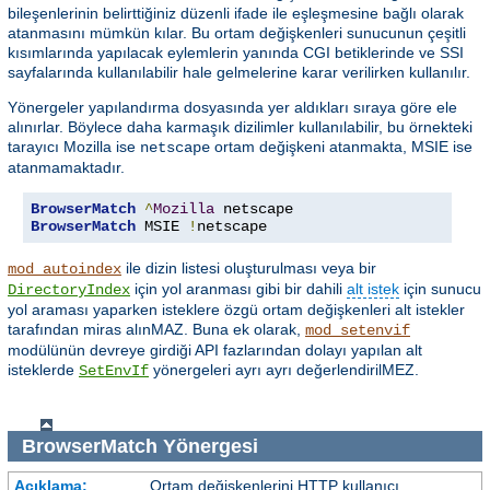
bileşenlerinin belirttiğiniz düzenli ifade ile eşleşmesine bağlı olarak
atanmasını mümkün kılar. Bu ortam değişkenleri sunucunun çeşitli
kısımlarında yapılacak eylemlerin yanında CGI betiklerinde ve SSI
sayfalarında kullanılabilir hale gelmelerine karar verilirken kullanılır.
Yönergeler yapılandırma dosyasında yer aldıkları sıraya göre ele
alınırlar. Böylece daha karmaşık dizilimler kullanılabilir, bu örnekteki
tarayıcı Mozilla ise
ortam değişkeni atanmakta, MSIE ise
netscape
atanmamaktadır.
BrowserMatch
^
Mozilla
BrowserMatch
 MSIE 
!
netscape
ile dizin listesi oluşturulması veya bir
mod_autoindex
için yol aranması gibi bir dahili
alt istek
için sunucu
DirectoryIndex
yol araması yaparken isteklere özgü ortam değişkenleri alt istekler
tarafından miras alınMAZ. Buna ek olarak,
mod_setenvif
modülünün devreye girdiği API fazlarından dolayı yapılan alt
isteklerde
yönergeleri ayrı ayrı değerlendirilMEZ.
SetEnvIf
BrowserMatch
Yönergesi
Açıklama:
Ortam değişkenlerini HTTP kullanıcı