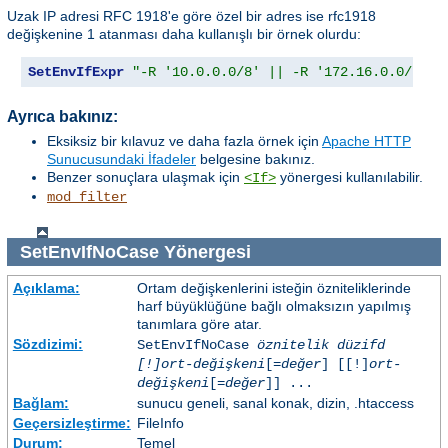
Uzak IP adresi RFC 1918'e göre özel bir adres ise rfc1918
değişkenine 1 atanması daha kullanışlı bir örnek olurdu:
SetEnvIfExpr
"-R '10.0.0.0/8' || -R '172.16.0.0/12' 
Ayrıca bakınız:
Eksiksiz bir kılavuz ve daha fazla örnek için
Apache HTTP
Sunucusundaki İfadeler
belgesine bakınız.
Benzer sonuçlara ulaşmak için
yönergesi kullanılabilir.
<If>
mod_filter
SetEnvIfNoCase
Yönergesi
Açıklama:
Ortam değişkenlerini isteğin özniteliklerinde
harf büyüklüğüne bağlı olmaksızın yapılmış
tanımlara göre atar.
Sözdizimi:
SetEnvIfNoCase
öznitelik düzifd
[!]ort-değişkeni
[=
değer
] [[!]
ort-
değişkeni
[=
değer
]] ...
Bağlam:
sunucu geneli, sanal konak, dizin, .htaccess
Geçersizleştirme:
FileInfo
Durum:
Temel