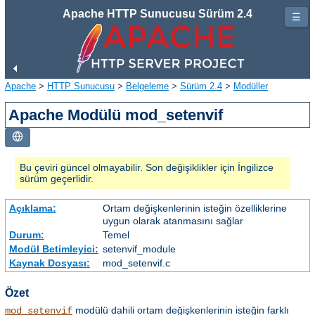
Apache HTTP Sunucusu Sürüm 2.4
☰
Apache
>
HTTP Sunucusu
>
Belgeleme
>
Sürüm 2.4
>
Modüller
Apache Modülü mod_setenvif
Bu çeviri güncel olmayabilir. Son değişiklikler için İngilizce
sürüm geçerlidir.
Açıklama:
Ortam değişkenlerinin isteğin özelliklerine
uygun olarak atanmasını sağlar
Durum:
Temel
Modül Betimleyici:
setenvif_module
Kaynak Dosyası:
mod_setenvif.c
Özet
modülü dahili ortam değişkenlerinin isteğin farklı
mod_setenvif