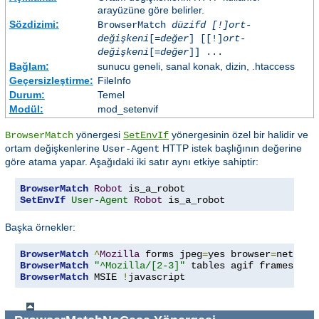
arayüzüne göre belirler.
Sözdizimi:
BrowserMatch
düzifd [!]ort-
değişkeni
[=
değer
] [[!]
ort-
değişkeni
[=
değer
]] ...
Bağlam:
sunucu geneli, sanal konak, dizin, .htaccess
Geçersizleştirme:
FileInfo
Durum:
Temel
Modül:
mod_setenvif
yönergesi
yönergesinin özel bir halidir ve
BrowserMatch
SetEnvIf
ortam değişkenlerine
HTTP istek başlığının değerine
User-Agent
göre atama yapar. Aşağıdaki iki satır aynı etkiye sahiptir:
BrowserMatch
Robot
SetEnvIf
User-Agent
Robot
 is_a_robot
Başka örnekler:
BrowserMatch
^
Mozilla
 forms jpeg
=
yes browser
=
BrowserMatch
"^Mozilla/[2-3]"
BrowserMatch
 MSIE 
!
javascript