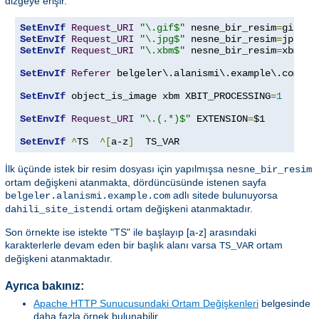
dizgeye erişir.
SetEnvIf
Request_URI
"\.gif$"
 nesne_bir_resim
=
SetEnvIf
Request_URI
"\.jpg$"
 nesne_bir_resim
=
SetEnvIf
Request_URI
"\.xbm$"
 nesne_bir_resim
=
xbm

SetEnvIf
Referer
 belgeler\.alanismi\.example\.com dah
SetEnvIf
 object_is_image xbm XBIT_PROCESSING
=
1
SetEnvIf
Request_URI
"\.(.*)$"
 EXTENSION
=
$1

SetEnvIf
^
TS  
^[
a-z
]
  TS_VAR
İlk üçünde istek bir resim dosyası için yapılmışsa
nesne_bir_resim
ortam değişkeni atanmakta, dördüncüsünde istenen sayfa
adlı sitede bulunuyorsa
belgeler.alanismi.example.com
ortam değişkeni atanmaktadır.
dahili_site_istendi
Son örnekte ise istekte "TS" ile başlayıp [a-z] arasındaki
karakterlerle devam eden bir başlık alanı varsa
ortam
TS_VAR
değişkeni atanmaktadır.
Ayrıca bakınız:
Apache HTTP Sunucusundaki Ortam Değişkenleri
belgesinde
daha fazla örnek bulunabilir.