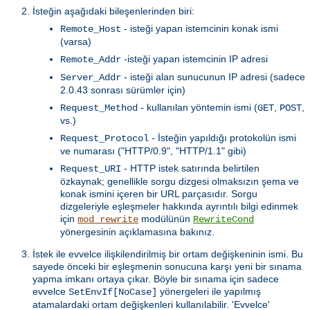
İsteğin aşağıdaki bileşenlerinden biri:
- isteği yapan istemcinin konak ismi
Remote_Host
(varsa)
-isteği yapan istemcinin IP adresi
Remote_Addr
- isteği alan sunucunun IP adresi (sadece
Server_Addr
2.0.43 sonrası sürümler için)
- kullanılan yöntemin ismi (
,
,
Request_Method
GET
POST
vs.)
- İsteğin yapıldığı protokolün ismi
Request_Protocol
ve numarası ("HTTP/0.9", "HTTP/1.1" gibi)
- HTTP istek satırında belirtilen
Request_URI
özkaynak; genellikle sorgu dizgesi olmaksızın şema ve
konak ismini içeren bir URL parçasıdır. Sorgu
dizgeleriyle eşleşmeler hakkında ayrıntılı bilgi edinmek
için
modülünün
mod_rewrite
RewriteCond
yönergesinin açıklamasına bakınız.
İstek ile evvelce ilişkilendirilmiş bir ortam değişkeninin ismi. Bu
sayede önceki bir eşleşmenin sonucuna karşı yeni bir sınama
yapma imkanı ortaya çıkar. Böyle bir sınama için sadece
evvelce
yönergeleri ile yapılmış
SetEnvIf[NoCase]
atamalardaki ortam değişkenleri kullanılabilir. 'Evvelce'