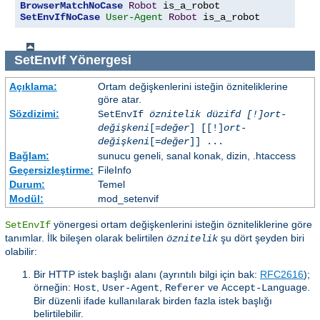
BrowserMatchNoCase
Robot
SetEnvIfNoCase
User-Agent
Robot
 is_a_robot
SetEnvIf
Yönergesi
Açıklama:
Ortam değişkenlerini isteğin özniteliklerine
göre atar.
Sözdizimi:
SetEnvIf
öznitelik düzifd [!]ort-
değişkeni
[=
değer
] [[!]
ort-
değişkeni
[=
değer
]] ...
Bağlam:
sunucu geneli, sanal konak, dizin, .htaccess
Geçersizleştirme:
FileInfo
Durum:
Temel
Modül:
mod_setenvif
yönergesi ortam değişkenlerini isteğin özniteliklerine göre
SetEnvIf
tanımlar. İlk bileşen olarak belirtilen
şu dört şeyden biri
öznitelik
olabilir:
Bir HTTP istek başlığı alanı (ayrıntılı bilgi için bak:
RFC2616
);
örneğin:
,
,
ve
.
Host
User-Agent
Referer
Accept-Language
Bir düzenli ifade kullanılarak birden fazla istek başlığı
belirtilebilir.