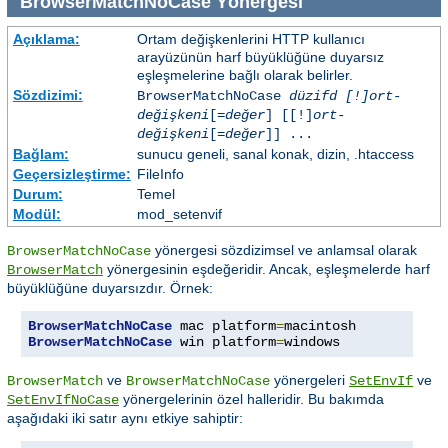
BrowserMatchNoCase
Yönergesi
Açıklama:
Ortam değişkenlerini HTTP kullanıcı
arayüzünün harf büyüklüğüne duyarsız
eşleşmelerine bağlı olarak belirler.
Sözdizimi:
BrowserMatchNoCase
düzifd [!]ort-
değişkeni
[=
değer
] [[!]
ort-
değişkeni
[=
değer
]] ...
Bağlam:
sunucu geneli, sanal konak, dizin, .htaccess
Geçersizleştirme:
FileInfo
Durum:
Temel
Modül:
mod_setenvif
yönergesi sözdizimsel ve anlamsal olarak
BrowserMatchNoCase
yönergesinin eşdeğeridir. Ancak, eşleşmelerde harf
BrowserMatch
büyüklüğüne duyarsızdır. Örnek:
BrowserMatchNoCase
 mac platform
=
BrowserMatchNoCase
 win platform
=
windows
ve
yönergeleri
ve
BrowserMatch
BrowserMatchNoCase
SetEnvIf
yönergelerinin özel halleridir. Bu bakımda
SetEnvIfNoCase
aşağıdaki iki satır aynı etkiye sahiptir: